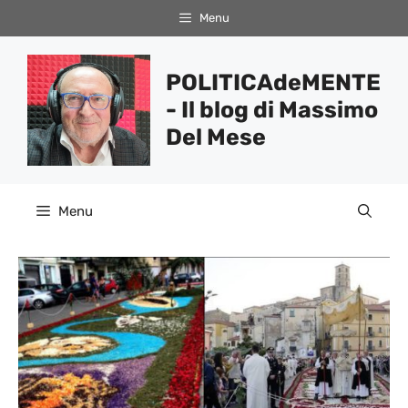
Vai
Menu
al
contenuto
POLITICAdeMENTE
- Il blog di Massimo
Del Mese
Menu