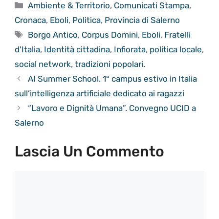
Categorie
Ambiente & Territorio
,
Comunicati Stampa
,
Cronaca
,
Eboli
,
Politica
,
Provincia di Salerno
Tag
Borgo Antico
,
Corpus Domini
,
Eboli
,
Fratelli
d'Italia
,
Identità cittadina
,
Infiorata
,
politica locale
,
social network
,
tradizioni popolari.
AI Summer School. 1° campus estivo in Italia
sull’intelligenza artificiale dedicato ai ragazzi
“Lavoro e Dignità Umana”. Convegno UCID a
Salerno
Lascia Un Commento
Commento