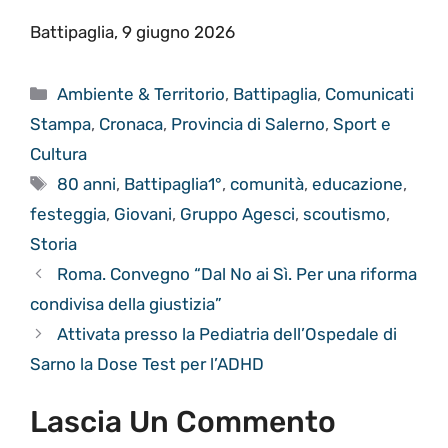
Battipaglia, 9 giugno 2026
Categorie
Ambiente & Territorio
,
Battipaglia
,
Comunicati
Stampa
,
Cronaca
,
Provincia di Salerno
,
Sport e
Cultura
Tag
80 anni
,
Battipaglia1°
,
comunità
,
educazione
,
festeggia
,
Giovani
,
Gruppo Agesci
,
scoutismo
,
Storia
Roma. Convegno “Dal No ai Sì. Per una riforma
condivisa della giustizia”
Attivata presso la Pediatria dell’Ospedale di
Sarno la Dose Test per l’ADHD
Lascia Un Commento