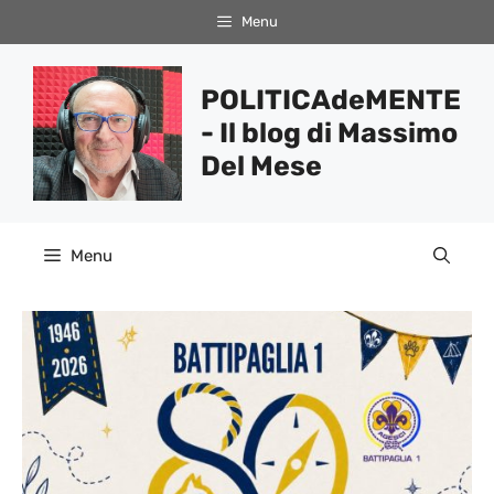
Vai
Menu
al
contenuto
POLITICAdeMENTE
- Il blog di Massimo
Del Mese
Menu