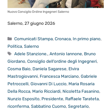
Nuovo Consiglio Ordine Ingegneri Salerno
Salerno, 27 giugno 2026
Categorie
Comunicati Stampa
,
Cronaca
,
In primo piano
,
Politica
,
Salerno
Tag
Adele Stanzione.
,
Antonio Iannone
,
Bruno
Giordano
,
Consiglio dell'ordine degli Ingegneri
,
Cosma Baio
,
Daniela Sagarese
,
Elvira
Mastrogiovanni
,
Francesca Marciano
,
Gabriele
Petroccelli
,
Giovanni Di Luccio
,
Maria Rosaria
Della Rocca
,
Mario Ricciardi
,
Nicoletta Fasanino
,
Nunzio Esposito
,
Presidente
,
Raffaele Tarateta
,
riconferma
,
Sabbatino Cuomo
,
Segretario
,