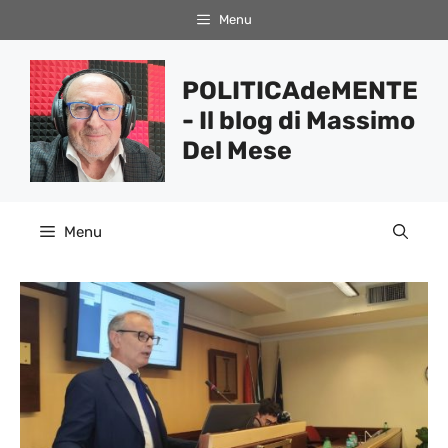
Vai
Menu
al
contenuto
POLITICAdeMENTE
- Il blog di Massimo
Del Mese
Menu