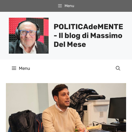
Vai
Menu
al
contenuto
POLITICAdeMENTE
- Il blog di Massimo
Del Mese
Menu