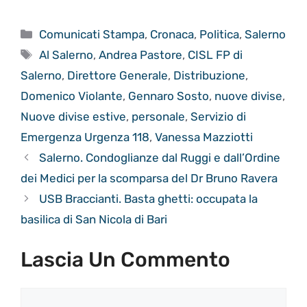
Categorie
Comunicati Stampa
,
Cronaca
,
Politica
,
Salerno
Tag
Al Salerno
,
Andrea Pastore
,
CISL FP di
Salerno
,
Direttore Generale
,
Distribuzione
,
Domenico Violante
,
Gennaro Sosto
,
nuove divise
,
Nuove divise estive
,
personale
,
Servizio di
Emergenza Urgenza 118
,
Vanessa Mazziotti
Salerno. Condoglianze dal Ruggi e dall’Ordine
dei Medici per la scomparsa del Dr Bruno Ravera
USB Braccianti. Basta ghetti: occupata la
basilica di San Nicola di Bari
Lascia Un Commento
Commento