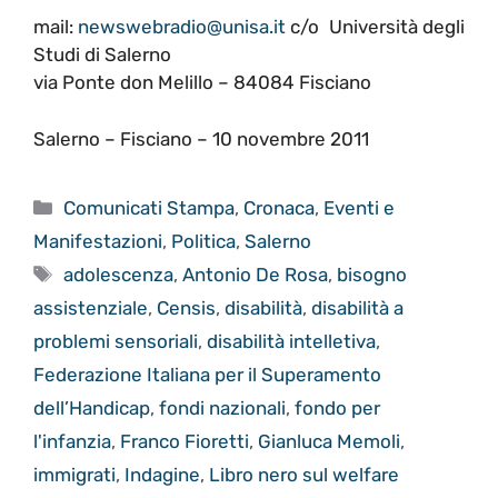
mail:
newswebradio@unisa.it
c/o Università degli
Studi di Salerno
via Ponte don Melillo – 84084 Fisciano
Salerno – Fisciano – 10 novembre 2011
Categorie
Comunicati Stampa
,
Cronaca
,
Eventi e
Manifestazioni
,
Politica
,
Salerno
Tag
adolescenza
,
Antonio De Rosa
,
bisogno
assistenziale
,
Censis
,
disabilità
,
disabilità a
problemi sensoriali
,
disabilità intelletiva
,
Federazione Italiana per il Superamento
dell’Handicap
,
fondi nazionali
,
fondo per
l'infanzia
,
Franco Fioretti
,
Gianluca Memoli
,
immigrati
,
Indagine
,
Libro nero sul welfare