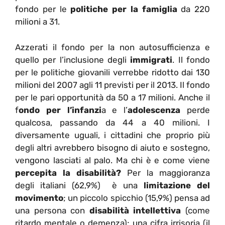
fondo per le
politiche per la famiglia
da 220
milioni a 31.
Azzerati il fondo per la non autosufficienza e
quello per l’inclusione degli
immigrati
. Il fondo
per le politiche giovanili verrebbe ridotto dai 130
milioni del 2007 agli 11 previsti per il 2013. Il fondo
per le pari opportunità da 50 a 17 milioni. Anche il
f
ondo per l’infanzi
a e l’
adolescenza
perde
qualcosa, passando da 44 a 40 milioni. I
diversamente uguali, i cittadini che proprio più
degli altri avrebbero bisogno di aiuto e sostegno,
vengono lasciati al palo. Ma chi è e come viene
percepita la disabilità?
Per la maggioranza
degli italiani (62,9%) è una
limitazione del
movimento
; un piccolo spicchio (15,9%) pensa ad
una persona con
disabilità intellettiva
(come
ritardo mentale o demenza); una cifra irrisoria (il