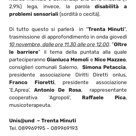
2,9%) lega, invece, la parola
disabilità a
problemi sensoriali
(sordità o cecità).
Di tutto questo si parlerà in “
Trenta Minuti
”,
trasmissione di approfondimento in onda giovedì
10 novembre, dalle ore 11.30 alle ore 12.00
. “
Oltre
le barriere
” il tema della puntata alla quale
parteciperanno
Gianluca Memoli
e
Nico Mazzeo
,
consiglieri comunali Salerno,
Simona Petaccia
,
presidente associazione Diritti Diretti onlus,
Franco Fioretti
, presidente associazione
‘E.Aprea’,
Antonio De Rosa
, rappresentante
cooperativa ‘Agropoli’,
Raffaele Pica
,
musicoterapeuta.
Unis@und – Trenta Minuti
Tel. 089969195 – 089969193