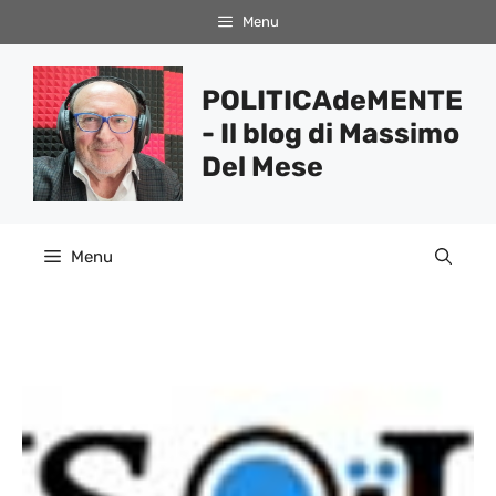
Vai
Menu
al
contenuto
POLITICAdeMENTE
- Il blog di Massimo
Del Mese
Menu