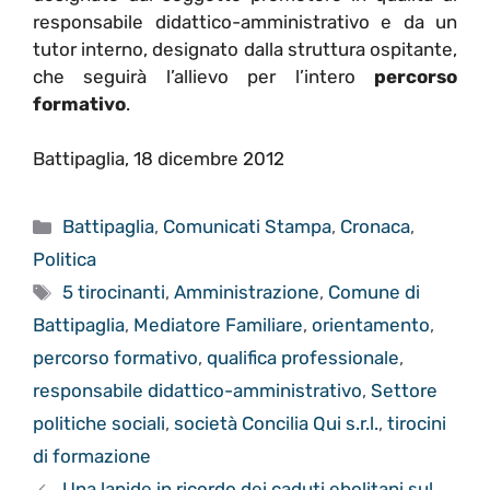
responsabile didattico-amministrativo e da un
tutor interno, designato dalla struttura ospitante,
che seguirà l’allievo per l’intero
percorso
formativo
.
Battipaglia, 18 dicembre 2012
Categorie
Battipaglia
,
Comunicati Stampa
,
Cronaca
,
Politica
Tag
5 tirocinanti
,
Amministrazione
,
Comune di
Battipaglia
,
Mediatore Familiare
,
orientamento
,
percorso formativo
,
qualifica professionale
,
responsabile didattico-amministrativo
,
Settore
politiche sociali
,
società Concilia Qui s.r.l.
,
tirocini
di formazione
Una lapide in ricordo dei caduti ebolitani sul