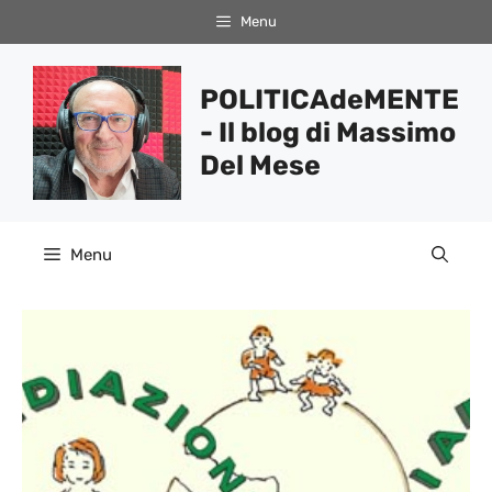
Vai
Menu
al
contenuto
POLITICAdeMENTE
- Il blog di Massimo
Del Mese
Menu