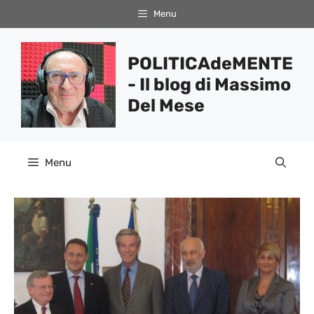
Vai
Menu
al
contenuto
POLITICAdeMENTE
- Il blog di Massimo
Del Mese
Menu