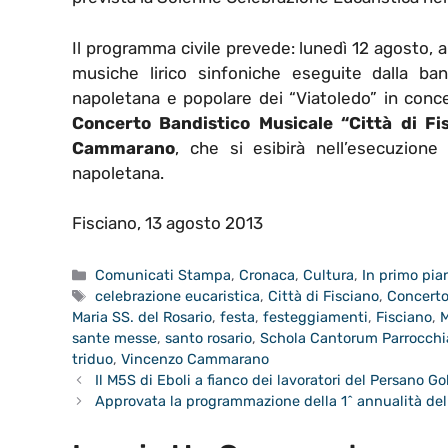
Il programma civile prevede: lunedì 12 agosto, 
musiche lirico sinfoniche eseguite dalla ban
napoletana e popolare dei “Viatoledo” in concer
Concerto Bandistico Musicale “Città di Fi
Cammarano
, che si esibirà nell’esecuzione
napoletana.
Fisciano, 13 agosto 2013
Categorie
Comunicati Stampa
,
Cronaca
,
Cultura
,
In primo pia
Tag
celebrazione eucaristica
,
Città di Fisciano
,
Concerto
Maria SS. del Rosario
,
festa
,
festeggiamenti
,
Fisciano
,
M
sante messe
,
santo rosario
,
Schola Cantorum Parrocchi
triduo
,
Vincenzo Cammarano
Il M5S di Eboli a fianco dei lavoratori del Persano Go
Approvata la programmazione della 1^ annualità del