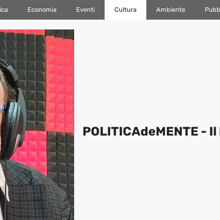
ica
Economia
Eventi
Cultura
Ambiente
Pubbl
POLITICAdeMENTE - Il 