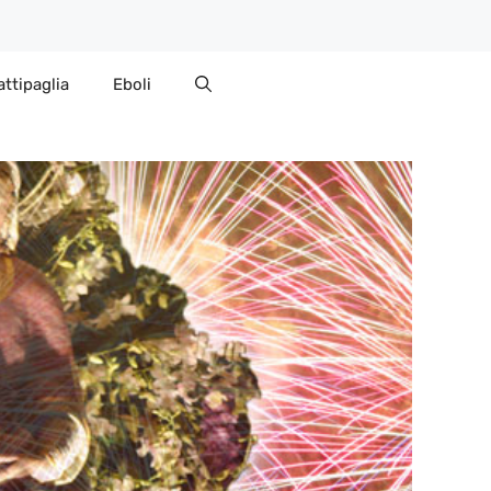
attipaglia
Eboli