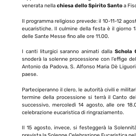
venerata nella
chiesa dello Spirito Santo
a Fis
Il programma religioso prevede: il 10-11-12 agos
eucaristiche. Il culmine della festa è il giorno
delle Sante Messe fino alle ore 11.00.
I canti liturgici saranno animati dalla
Schola 
snoderà la solenne processione con l’effige del
Antonio da Padova, S. Alfonso Maria Dè Liguori,
paese.
Parteciperanno il clero, le autorità civili e militari
termine della processione si terrà il Canto del
successivo, mercoledì 14 agosto, alle ore 18.00
celebrazione eucaristica di ringraziamento.
Il 15 agosto, invece, si festeggerà la Solennit
prevista la Solenne Celebrazione Eucaristica ne