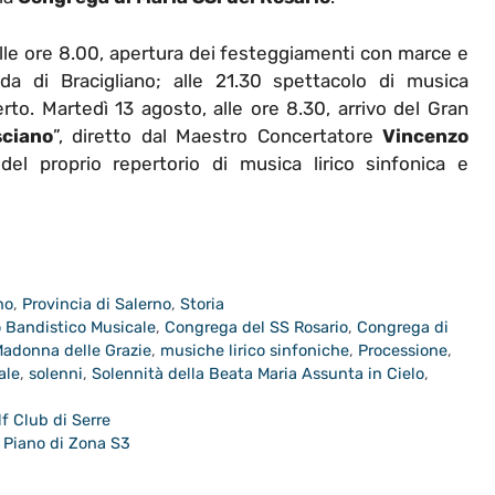
alle ore 8.00, apertura dei festeggiamenti con marce e
da di Bracigliano; alle 21.30 spettacolo di musica
to. Martedì 13 agosto, alle ore 8.30, arrivo del Gran
sciano
”, diretto dal Maestro Concertatore
Vincenzo
 del proprio repertorio di musica lirico sinfonica e
no
,
Provincia di Salerno
,
Storia
 Bandistico Musicale
,
Congrega del SS Rosario
,
Congrega di
adonna delle Grazie
,
musiche lirico sinfoniche
,
Processione
,
ale
,
solenni
,
Solennità della Beata Maria Assunta in Cielo
,
lf Club di Serre
 Piano di Zona S3