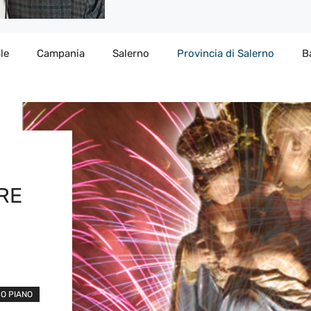
le
Campania
Salerno
Provincia di Salerno
B
RE
MO PIANO