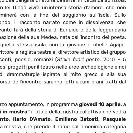
udiosa parigina di storia dell’arte. in vacanza sull’isola.
n lei Diego vivrà un’intensa storia d’amore. che non
rminerà con la fine del soggiorno sull’isola. Sullo
ondo, il racconto narrato come in dissolvenza, che
eante farà della storia di Euripide e della leggendaria
eazione della sua Medea, nata dall’incontro del poeta,
 quella stessa isola, con la giovane e ribelle Agape.
crittore e regista teatrale, direttore artistico del gruppo
conti, poesie, romanzi (
Stelle fuori posto
, 2010 – 5
si progetti per il teatro nelle aree archeologiche e nei
a di drammaturgie ispirate al mito greco e alla sua
 dell’incontro saranno letti alcuni brani tratti dal
l terzo appuntamento, in programma
giovedì 10 aprile,
a
gi in mostra”
il titolo della mostra collettiva che vedrà
to, Ilario D’Amato, Emiliano Jatosti, Pasquale
La mostra, che prende il nome dall’omonima categoria