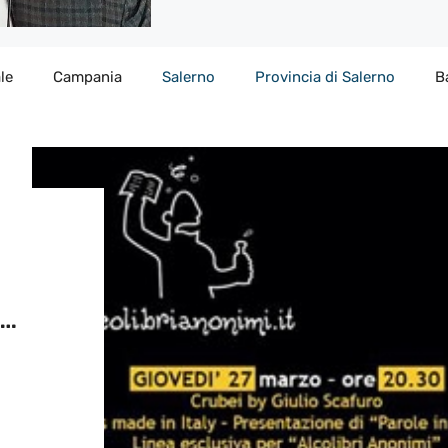
le
Campania
Salerno
Provincia di Salerno
B
Ì…