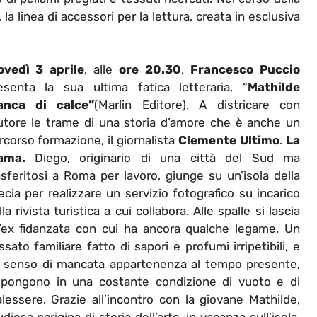
, la linea di accessori per la lettura, creata in esclusiva
ovedì 3 aprile
, alle
ore 20.30
,
Francesco Puccio
esenta la sua ultima fatica letteraria, “
Mathilde
anca di calce”
(Marlin Editore). A districare con
autore le trame di una storia d’amore che è anche un
rcorso formazione, il giornalista
Clemente Ultimo
.
La
ama.
Diego, originario di una città del Sud ma
asferitosi a Roma per lavoro, giunge su un’isola della
ecia per realizzare un servizio fotografico su incarico
lla rivista turistica a cui collabora. Alle spalle si lascia
’ex fidanzata con cui ha ancora qualche legame. Un
ssato familiare fatto di sapori e profumi irripetibili, e
 senso di mancata appartenenza al tempo presente,
 pongono in una costante condizione di vuoto e di
lessere. Grazie all’incontro con la giovane Mathilde,