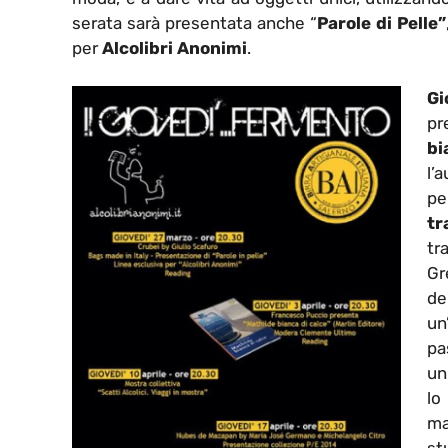
serata sarà presentata anche “
Parole di Pelle”
per
Alcolibri Anonimi
.
Gi
pr
bi
l’
pe
tr
tr
Gr
de
un
pa
un
lo
ma