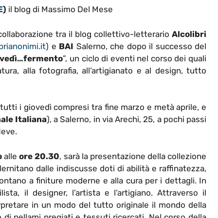
E
)
il blog di Massimo Del Mese
ollaborazione tra il blog collettivo-letterario
Alcolibri
rianonimi.it
) e
BAI
Salerno, che dopo il successo del
iovedì…fermento
”, un ciclo di eventi nel corso dei quali
tura, alla fotografia, all’artigianato e al design, tutto
utti i giovedì compresi tra fine marzo e metà aprile, e
ale Italiana
), a Salerno, in via Arechi, 25, a pochi passi
Neve.
o
alle
ore 20.30
, sarà la presentazione della collezione
ernitano dalle indiscusse doti di abilità e raffinatezza,
ntano a finiture moderne e alla cura per i dettagli. In
sta, il designer, l’artista e l’artigiano. Attraverso il
erpretare in un modo del tutto originale il mondo della
 di pellami pregiati e tessuti ricercati. Nel corso della