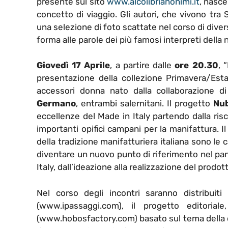
presente sul sito
www.alcolibrianonimi.it
, nasce
concetto di viaggio. Gli autori, che vivono tra
una selezione di foto scattate nel corso di dive
forma alle parole dei più famosi interpreti della 
Giovedì 17 Aprile
, a partire dalle
ore 20.30
, 
presentazione della collezione Primavera/Es
accessori donna nato dalla collaborazione d
Germano
, entrambi salernitani. Il progetto
Nu
eccellenze del Made in Italy partendo dalla risco
importanti opifici campani per la manifattura. Il 
della tradizione manifatturiera italiana sono le
diventare un nuovo punto di riferimento nel pan
Italy, dall’ideazione alla realizzazione del prodott
Nel corso degli incontri saranno distribuiti
(www.ipassaggi.com), il progetto editori
(www.hobosfactory.com) basato sul tema della co