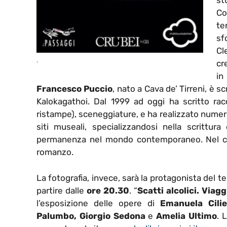
st
Co
te
sf
Cl
.
cr
in
Francesco Puccio
, nato a Cava de’ Tirreni, è s
Kalokagathoi. Dal 1999 ad oggi ha scritto rac
ristampe), sceneggiature, e ha realizzato numero
siti museali, specializzandosi nella scrittur
permanenza nel mondo contemporaneo. Nel corso
romanzo.
La fotografia, invece, sarà la protagonista de
partire dalle
ore 20.30
. “
Scatti alcolici. Viag
l’esposizione delle opere di
Emanuela Cilien
Palumbo, Giorgio Sedona
e
Amelia Ultimo
. 