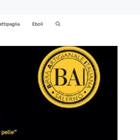
attipaglia
Eboli