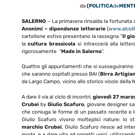
da
(
POLITICA
de
MENT
SALERNO
– La primavera rinsalda la fortunata c
Anonimi – dipendenze letterarie
(
www.alcolib
cartellone estivo presentano la rassegna “
Il g
la
cultura brassicola
si intreccerà alla lettera
rigorosamente “
Made in Salerno
”.
Quattro gli appuntamenti che si susseguiranno t
che saranno ospitati presso BAI (
Birra Artigian
da Largo Campo, vicino allo storico vicolo della 
A dare il via al ciclo di incontri,
giovedì 27 marz
Crubei
by
Giulio Scafuro
, giovane designer sal
che coniuga le forme di un passato recente e lo
Giulio Scafuro vivono molteplici nature: lo stili
marchio Crubei
, Giulio Scafuro riesce ad int
moda, e a dare vita ad oggetti unici, utilizzando