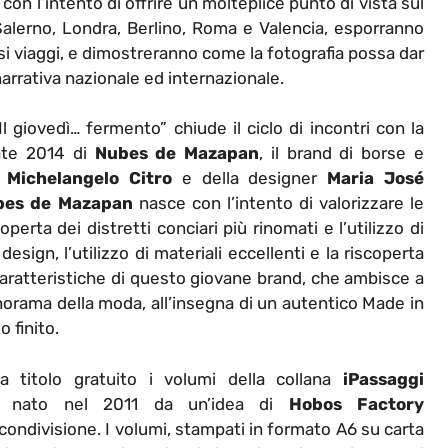
 con l’intento di offrire un molteplice punto di vista sul
 Salerno, Londra, Berlino, Roma e Valencia, esporranno
rsi viaggi, e dimostreranno come la fotografia possa dar
narrativa nazionale ed internazionale.
“Il giovedì… fermento” chiude il ciclo di incontri con la
tate 2014 di
Nubes de Mazapan
, il brand di borse e
i
Michelangelo Citro
e della designer
Maria José
bes de Mazapan
nasce con l’intento di valorizzare le
perta dei distretti conciari più rinomati e l’utilizzo di
design, l’utilizzo di materiali eccellenti e la riscoperta
 caratteristiche di questo giovane brand, che ambisce a
orama della moda, all’insegna di un autentico Made in
o finito.
 a titolo gratuito i volumi della collana
iPassaggi
ale, nato nel 2011 da un’idea di
Hobos Factory
ndivisione. I volumi, stampati in formato A6 su carta