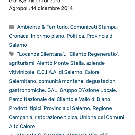
è di 8,6 milioni di euro.
Agropoli, 14 dicembre 2014
Categorie
Ambiente & Territorio
,
Comunicati Stampa
,
Cronaca
,
In primo piano
,
Politica
,
Provincia di
Salerno
Tag
"Locanda Cilentana".
,
“Cilento Regeneratio”
,
agriturismi
,
Alento Monte Stella
,
aziende
vitivinicole
,
C.C.I.A.A. di Salerno
,
Calore
Salernitano
,
comunità montane
,
degustazioni
gastronomiche
,
GAL
,
Gruppo D’Azione Locale
,
Parco Nazionale del Cilento e Vallo di Diano
,
Prodotti tipici
,
Provincia di Salerno
,
Regione
Campania
,
ristorazione tipica
,
Unione dei Comuni
Alto Calore