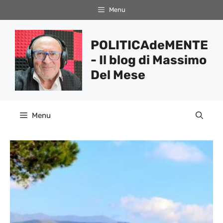
Vai
Menu
al
contenuto
POLITICAdeMENTE
- Il blog di Massimo
Del Mese
Menu