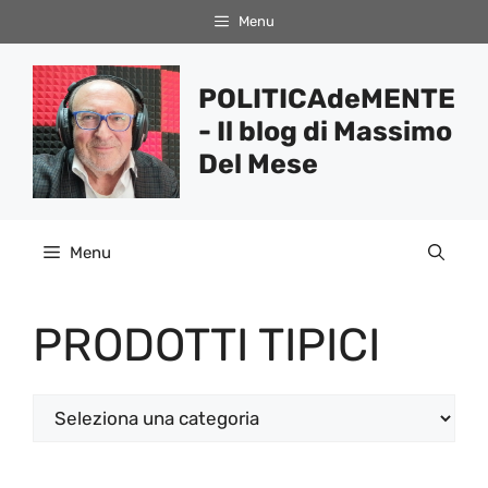
Vai
Menu
al
contenuto
POLITICAdeMENTE
- Il blog di Massimo
Del Mese
Menu
PRODOTTI TIPICI
Categorie