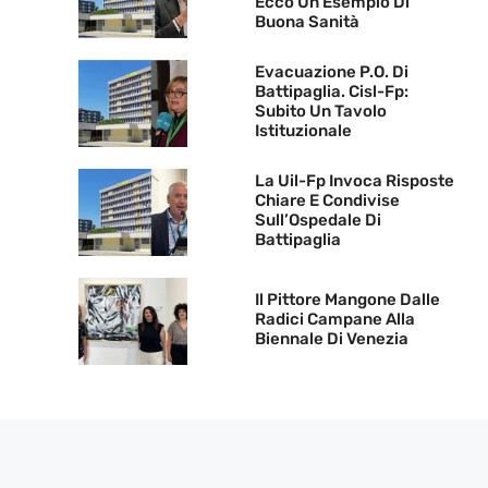
Ecco Un Esempio Di
Buona Sanità
Evacuazione P.O. Di
Battipaglia. Cisl-Fp:
Subito Un Tavolo
Istituzionale
La Uil-Fp Invoca Risposte
Chiare E Condivise
Sull’Ospedale Di
Battipaglia
Il Pittore Mangone Dalle
Radici Campane Alla
Biennale Di Venezia