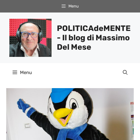
Vai
Menu
al
contenuto
POLITICAdeMENTE
- Il blog di Massimo
Del Mese
Menu