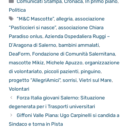
Comunicati Stampa
,
Cronaca
,
In primo piano
,
Politica
Tag
“M&C Mascotte”
,
allegria
,
associazione
“Pasticcieri si nasce”
,
associazione Chiara
Paradiso onlus
,
Azienda Ospedaliera Ruggi –
D’Aragona di Salerno
,
bambini ammalati
,
DeaForm
,
Fondazione di Comunità Salernitana
,
mascotte Mikiz
,
Michele Apuzzo
,
organizzazione
di volontariato
,
piccoli pazienti
,
pinguino
,
progetto “AllegriAmici"
,
sorrisi
,
Vietri sul Mare
,
Volontari
Forza Italia giovani Salerno: Situazione
degenerata per i Trasporti universitari
Giffoni Valle Piana: Ugo Carpinelli si candida a
Sindaco e torna in Pista