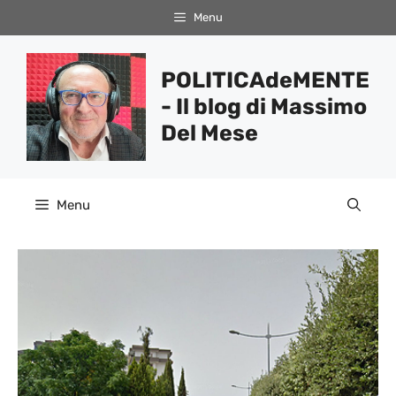
Vai
Menu
al
contenuto
POLITICAdeMENTE
- Il blog di Massimo
Del Mese
Menu