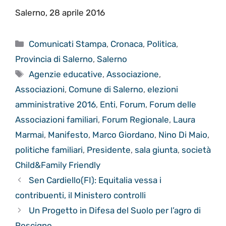
Salerno, 28 aprile 2016
Categorie
Comunicati Stampa
,
Cronaca
,
Politica
,
Provincia di Salerno
,
Salerno
Tag
Agenzie educative
,
Associazione
,
Associazioni
,
Comune di Salerno
,
elezioni
amministrative 2016
,
Enti
,
Forum
,
Forum delle
Associazioni familiari
,
Forum Regionale
,
Laura
Marmai
,
Manifesto
,
Marco Giordano
,
Nino Di Maio
,
politiche familiari
,
Presidente
,
sala giunta
,
società
Child&Family Friendly
Sen Cardiello(FI): Equitalia vessa i
contribuenti, il Ministero controlli
Un Progetto in Difesa del Suolo per l’agro di
Roscigno