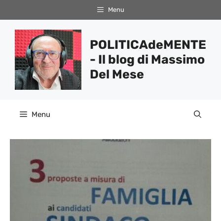
Vai
Menu
al
contenuto
POLITICAdeMENTE
- Il blog di Massimo
Del Mese
Menu