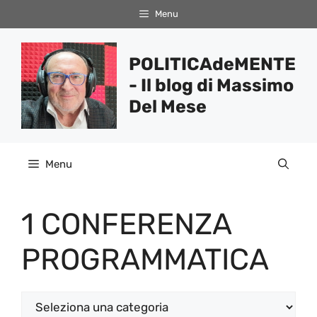
Vai
Menu
al
contenuto
POLITICAdeMENTE
- Il blog di Massimo
Del Mese
Menu
1 CONFERENZA
PROGRAMMATICA
Categorie