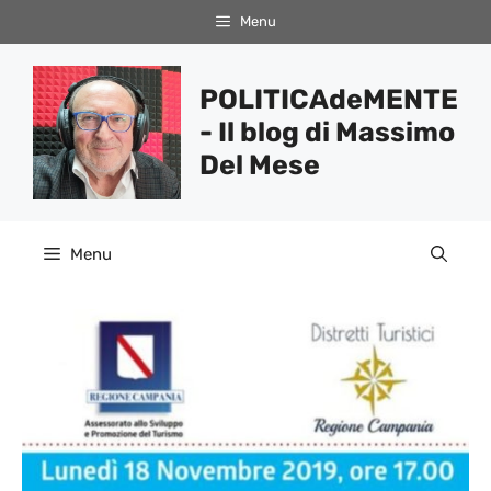
Vai
Menu
al
contenuto
POLITICAdeMENTE
- Il blog di Massimo
Del Mese
Menu