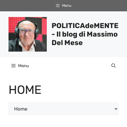
Vai
Menu
al
contenuto
POLITICAdeMENTE
- Il blog di Massimo
Del Mese
Menu
HOME
Categorie