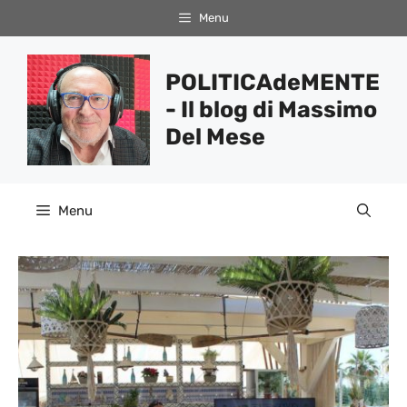
Vai
Menu
al
contenuto
POLITICAdeMENTE
- Il blog di Massimo
Del Mese
Menu