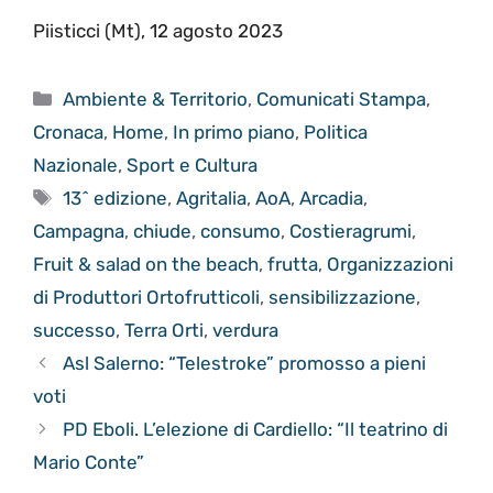
Piisticci (Mt), 12 agosto 2023
Categorie
Ambiente & Territorio
,
Comunicati Stampa
,
Cronaca
,
Home
,
In primo piano
,
Politica
Nazionale
,
Sport e Cultura
Tag
13^ edizione
,
Agritalia
,
AoA
,
Arcadia
,
Campagna
,
chiude
,
consumo
,
Costieragrumi
,
Fruit & salad on the beach
,
frutta
,
Organizzazioni
di Produttori Ortofrutticoli
,
sensibilizzazione
,
successo
,
Terra Orti
,
verdura
Asl Salerno: “Telestroke” promosso a pieni
voti
PD Eboli. L’elezione di Cardiello: “Il teatrino di
Mario Conte”