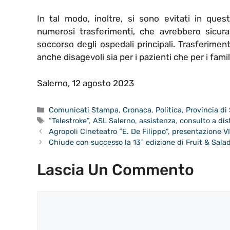
In tal modo, inoltre, si sono evitati in ques
numerosi trasferimenti, che avrebbero sicuram
soccorso degli ospedali principali. Trasferimen
anche disagevoli sia per i pazienti che per i famili
Salerno, 12 agosto 2023
Categorie
Comunicati Stampa
,
Cronaca
,
Politica
,
Provincia di
Tag
“Telestroke”
,
ASL Salerno
,
assistenza
,
consulto a di
Agropoli Cineteatro “E. De Filippo”, presentazione VI
Chiude con successo la 13^ edizione di Fruit & Sal
Lascia Un Commento
Commento