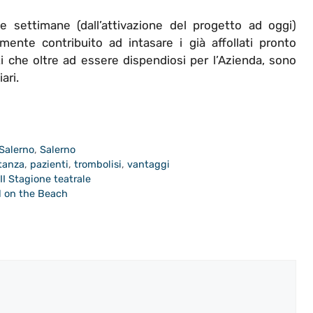
te settimane (dall’attivazione del progetto ad oggi)
ente contribuito ad intasare i già affollati pronto
ti che oltre ad essere dispendiosi per l’Azienda, sono
ari.
 Salerno
,
Salerno
stanza
,
pazienti
,
trombolisi
,
vantaggi
II Stagione teatrale
ad on the Beach