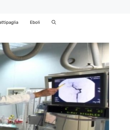
attipaglia
Eboli