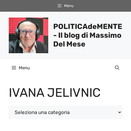
Vai
Menu
al
contenuto
POLITICAdeMENTE
- Il blog di Massimo
Del Mese
Menu
IVANA JELIVNIC
Categorie