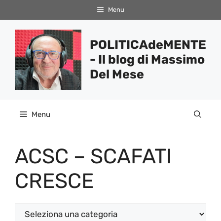
Vai
Menu
al
contenuto
POLITICAdeMENTE
- Il blog di Massimo
Del Mese
Menu
ACSC – SCAFATI
CRESCE
Categorie