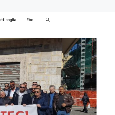
attipaglia
Eboli