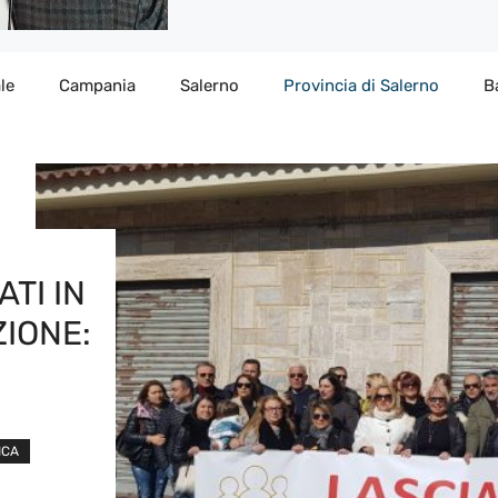
le
Campania
Salerno
Provincia di Salerno
B
TI IN
ZIONE:
ICA