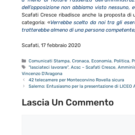
dell’opposizione non abbiamo visto nessuno, 
Scafati Cresce ribadisce anche la proposta di
categoria: «
Verrebbe scelto da noi tra gli eser
tratterebbe almeno di una persona competente, c
Scafati, 17 febbraio 2020
Categorie
Comunicati Stampa
,
Cronaca
,
Economia
,
Politica
,
P
Tag
"lasciateci lavorare"
,
Acsc – Scafati Cresce
,
Amminis
Vincenzo D'Aragona
42 telecamere per Montecorvino Rovella sicura
Salerno: Entusiasmo per la presentazione di LICEO 
Lascia Un Commento
Commento