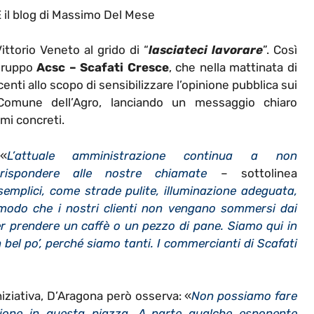
l blog di Massimo Del Mese
ttorio Veneto al grido di “
lasciateci lavorare
”. Così
 gruppo
Acsc – Scafati Cresce
, che nella mattinata di
nti allo scopo di sensibilizzare l’opinione pubblica sui
Comune dell’Agro, lanciando un messaggio chiaro
emi concreti.
«
L’attuale amministrazione continua a non
rispondere alle nostre chiamate
– sottolinea
emplici, come strade pulite, illuminazione adeguata,
 modo che i nostri clienti non vengano sommersi dai
r prendere un caffè o un pezzo di pane. Siamo qui in
bel po’, perché siamo tanti. I commercianti di Scafati
niziativa, D’Aragona però osserva: «
Non possiamo fare
zione in questa piazza. A parte qualche esponente