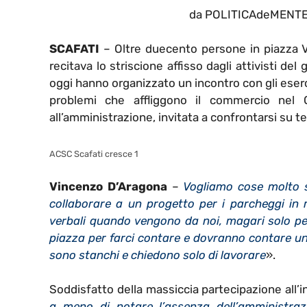
da POLITICAdeMENTE i
SCAFATI
– Oltre duecento persone in piazza Vi
recitava lo striscione affisso dagli attivisti del
oggi hanno organizzato un incontro con gli eserce
problemi che affliggono il commercio nel 
all’amministrazione, invitata a confrontarsi su t
ACSC Scafati cresce 1
Vincenzo D’Aragona
–
Vogliamo cose molto s
collaborare a un progetto per i parcheggi in
verbali quando vengono da noi, magari solo pe
piazza per farci contare e dovranno contare un 
sono stanchi e chiedono solo di lavorare
».
Soddisfatto della massiccia partecipazione all’i
a meno di notare l’assenza dell’amministra