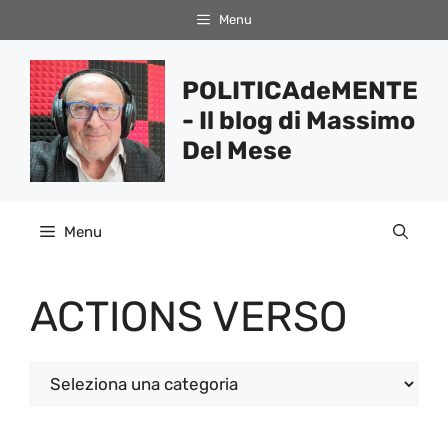
Vai
Menu
al
contenuto
POLITICAdeMENTE
- Il blog di Massimo
Del Mese
Menu
ACTIONS VERSO
Categorie