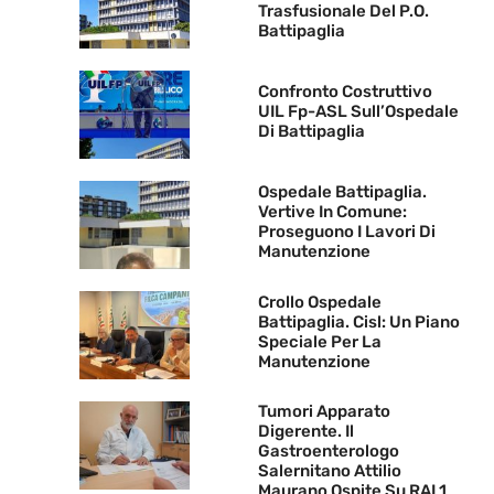
Trasfusionale Del P.O.
Battipaglia
Confronto Costruttivo
UIL Fp-ASL Sull’Ospedale
Di Battipaglia
Ospedale Battipaglia.
Vertive In Comune:
Proseguono I Lavori Di
Manutenzione
Crollo Ospedale
Battipaglia. Cisl: Un Piano
Speciale Per La
Manutenzione
Tumori Apparato
Digerente. Il
Gastroenterologo
Salernitano Attilio
Maurano Ospite Su RAI 1