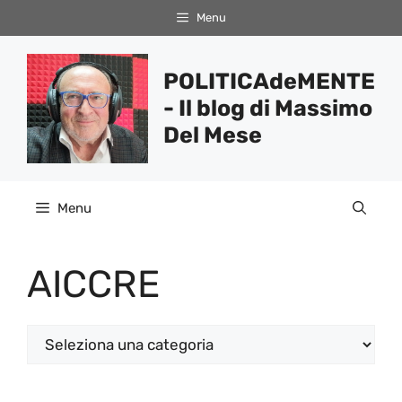
Vai
Menu
al
contenuto
POLITICAdeMENTE
- Il blog di Massimo
Del Mese
Menu
AICCRE
Categorie