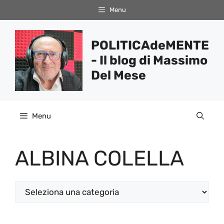
Vai
Menu
al
contenuto
POLITICAdeMENTE
- Il blog di Massimo
Del Mese
Menu
ALBINA COLELLA
Categorie