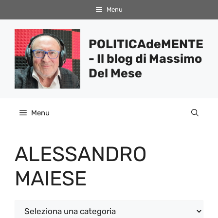
Vai
Menu
al
contenuto
POLITICAdeMENTE
- Il blog di Massimo
Del Mese
Menu
ALESSANDRO
MAIESE
Categorie