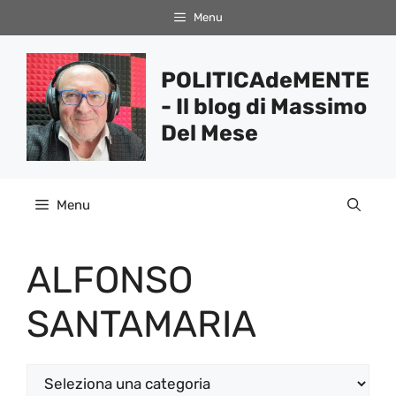
Vai
Menu
al
contenuto
POLITICAdeMENTE
- Il blog di Massimo
Del Mese
Menu
ALFONSO
SANTAMARIA
Categorie