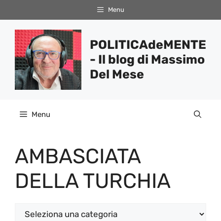
Vai
Menu
al
contenuto
POLITICAdeMENTE
- Il blog di Massimo
Del Mese
Menu
AMBASCIATA
DELLA TURCHIA
Categorie