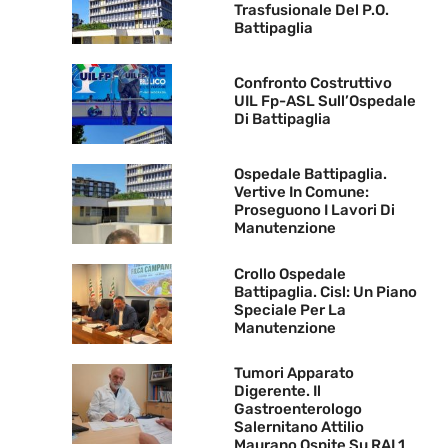
Trasfusionale Del P.O.
Battipaglia
Confronto Costruttivo
UIL Fp-ASL Sull’Ospedale
Di Battipaglia
Ospedale Battipaglia.
Vertive In Comune:
Proseguono I Lavori Di
Manutenzione
Crollo Ospedale
Battipaglia. Cisl: Un Piano
Speciale Per La
Manutenzione
Tumori Apparato
Digerente. Il
Gastroenterologo
Salernitano Attilio
Maurano Ospite Su RAI 1