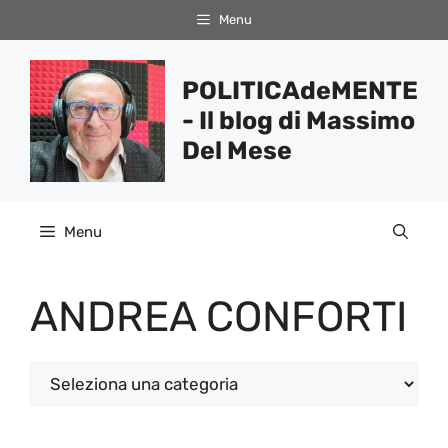
Vai
Menu
al
contenuto
POLITICAdeMENTE
- Il blog di Massimo
Del Mese
Menu
ANDREA CONFORTI
Categorie