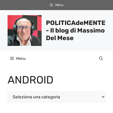
Vai
Menu
al
contenuto
POLITICAdeMENTE
- Il blog di Massimo
Del Mese
Menu
ANDROID
Categorie