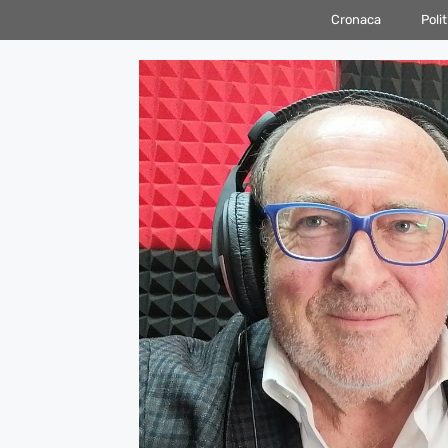
Vai
Cronaca
Polit
al
contenuto