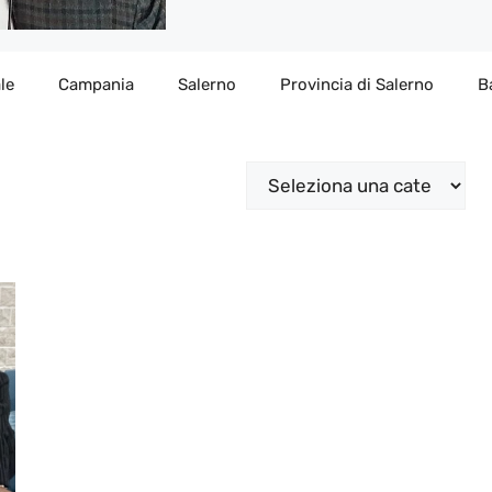
le
Campania
Salerno
Provincia di Salerno
B
Categorie