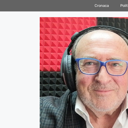
Vai
Cronaca
Polit
al
contenuto