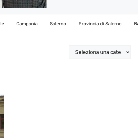
le
Campania
Salerno
Provincia di Salerno
B
Categorie