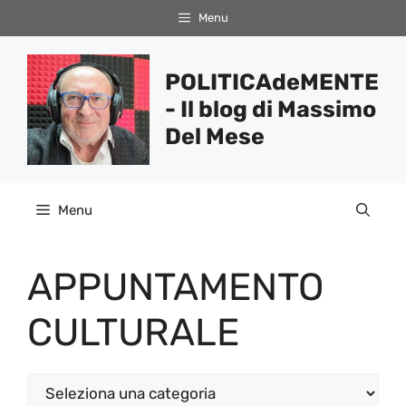
Vai
Menu
al
contenuto
POLITICAdeMENTE
- Il blog di Massimo
Del Mese
Menu
APPUNTAMENTO
CULTURALE
Categorie