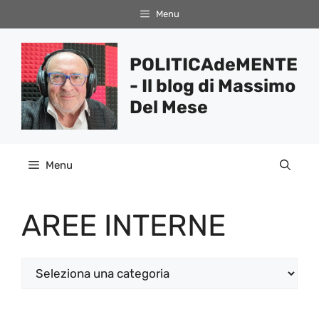
Vai
Menu
al
contenuto
POLITICAdeMENTE
- Il blog di Massimo
Del Mese
Menu
AREE INTERNE
Categorie