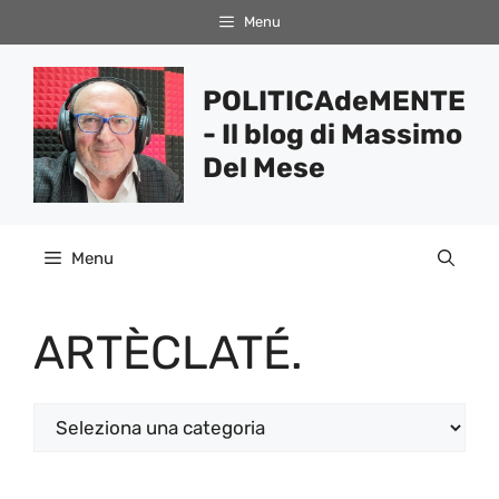
Vai
Menu
al
contenuto
POLITICAdeMENTE
- Il blog di Massimo
Del Mese
Menu
ARTÈCLATÉ.
Categorie