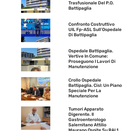
Trasfusionale Del P.O.
Battipaglia
Confronto Costruttivo
UIL Fp-ASL Sull’Ospedale
Di Battipaglia
Ospedale Battipaglia.
Vertive In Comune:
Proseguono I Lavori Di
Manutenzione
Crollo Ospedale
Battipaglia. Cisl: Un Piano
Speciale Per La
Manutenzione
Tumori Apparato
Digerente. Il
Gastroenterologo
Salernitano Attilio
Maurano Ospite Su RAI 1