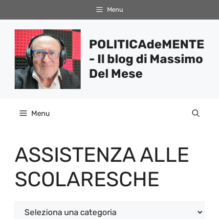
Vai
Menu
al
contenuto
POLITICAdeMENTE
- Il blog di Massimo
Del Mese
Menu
ASSISTENZA ALLE
SCOLARESCHE
Categorie