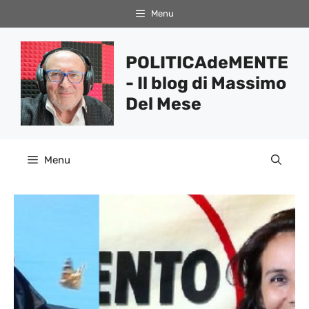
Vai
Menu
al
contenuto
POLITICAdeMENTE
- Il blog di Massimo
Del Mese
Menu