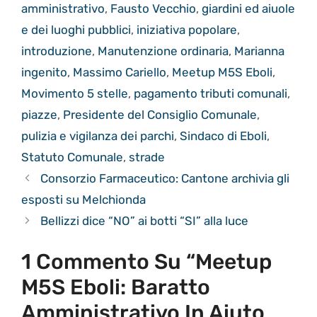
amministrativo
,
Fausto Vecchio
,
giardini ed aiuole
e dei luoghi pubblici
,
iniziativa popolare
,
introduzione
,
Manutenzione ordinaria
,
Marianna
ingenito
,
Massimo Cariello
,
Meetup M5S Eboli
,
Movimento 5 stelle
,
pagamento tributi comunali
,
piazze
,
Presidente del Consiglio Comunale
,
pulizia e vigilanza dei parchi
,
Sindaco di Eboli
,
Statuto Comunale
,
strade
Consorzio Farmaceutico: Cantone archivia gli
esposti su Melchionda
Bellizzi dice “NO” ai botti “SI” alla luce
1 Commento Su “Meetup
M5S Eboli: Baratto
Amministrativo In Aiuto