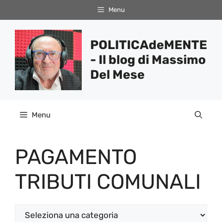
Vai
Menu
al
contenuto
POLITICAdeMENTE
- Il blog di Massimo
Del Mese
Menu
PAGAMENTO
TRIBUTI COMUNALI
Categorie