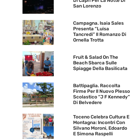
Di Capri Per La Notte Di
San Lorenzo
Campagna. Isaia Sales
Presenta “Luisa
Tancredi” Il Romanzo Di
Ornella Trotta
Fruit & Salad On The
Beach Sbarca Sulle
Spiagge Della Basilicata
Battipaglia. Raccolta
Firme Per Il Nuovo Plesso
Scolastico “J F Kennedy”
Di Belvedere
Toceno Celebra Cultura E
Montagna: Incontri Con
Silvano Moroni, Edoardo
E Simona Raspelli