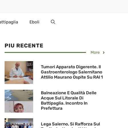
attipaglia
Eboli
PIU RECENTE
More
Tumori Apparato Digerente. Il
Gastroenterologo Salernitano
Attilio Maurano Ospite Su RAI 1
Balneazione E Qualità Delle
Acque Sul Litorale Di
Battipaglia. Incontro In
Prefettura
Lega Salerno, Si Rafforza Sul