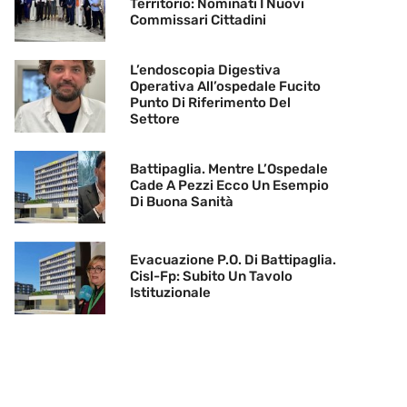
Territorio: Nominati I Nuovi
Commissari Cittadini
L’endoscopia Digestiva
Operativa All’ospedale Fucito
Punto Di Riferimento Del
Settore
Battipaglia. Mentre L’Ospedale
Cade A Pezzi Ecco Un Esempio
Di Buona Sanità
Evacuazione P.O. Di Battipaglia.
Cisl-Fp: Subito Un Tavolo
Istituzionale