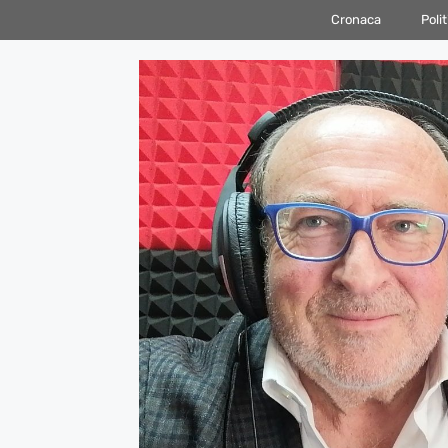
Vai
Cronaca
Polit
al
contenuto