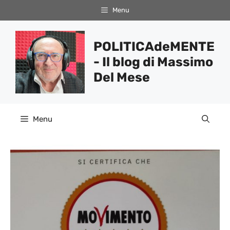
Vai
Menu
al
contenuto
POLITICAdeMENTE
- Il blog di Massimo
Del Mese
Menu