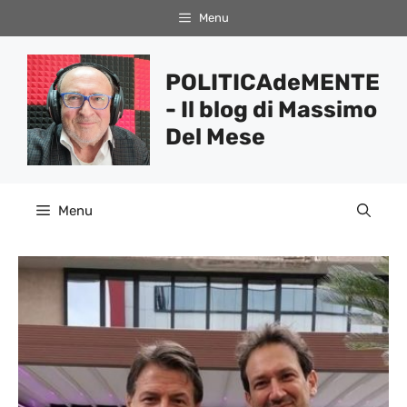
Vai
Menu
al
contenuto
POLITICAdeMENTE
- Il blog di Massimo
Del Mese
Menu