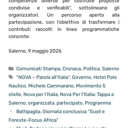
competenze diverse per costruire proposte
condivise e verificabili”, sottolineano gli
organizzatori. Un percorso aperto alla
partecipazione, con l’obiettivo di trasformare i
contributi raccolti in linee programmatiche
concrete.
Salerno, 9 maggio 2026
Categorie
Comunicati Stampa
,
Cronaca
,
Politica
,
Salerno
Tag
“NOVA – Parola all’Italia”
,
Governo
,
Hotel Polo
Nautico
,
Michele Cammarano
,
Movimento 5
stelle
,
Nova per l'Italia
,
Nova Per l'Italia: Tappa a
Salerno
,
organizzata
,
partecipato
,
Programma
Battipaglia. Giornata conclusiva “Suoli e
Foreste-Focus Africa”