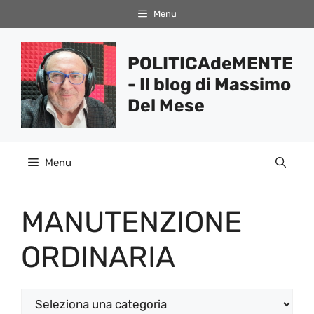
Vai
Menu
al
contenuto
POLITICAdeMENTE
- Il blog di Massimo
Del Mese
Menu
MANUTENZIONE
ORDINARIA
Categorie