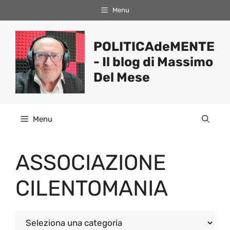
Vai
Menu
al
contenuto
POLITICAdeMENTE
- Il blog di Massimo
Del Mese
Menu
ASSOCIAZIONE
CILENTOMANIA
Categorie