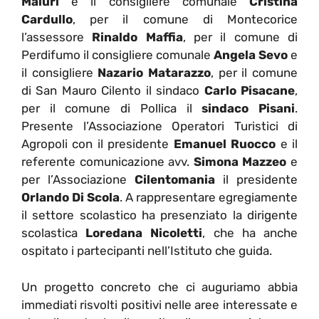
Maiuri
e il consigliere comunale
Cristina
Cardullo
, per il comune di Montecorice
l’assessore
Rinaldo Maffia
, per il comune di
Perdifumo il consigliere comunale
Angela Sevo
e
il consigliere
Nazario Matarazzo
, per il comune
di San Mauro Cilento il sindaco
Carlo Pisacane
,
per il comune di Pollica il
sindaco Pisani
.
Presente l’Associazione Operatori Turistici di
Agropoli con il presidente
Emanuel Ruocco
e il
referente comunicazione avv.
Simona Mazzeo
e
per l’Associazione
Cilentomania
il presidente
Orlando Di Scola
. A rappresentare egregiamente
il settore scolastico ha presenziato la dirigente
scolastica
Loredana Nicoletti
, che ha anche
ospitato i partecipanti nell’Istituto che guida.
Un progetto concreto che ci auguriamo abbia
immediati risvolti positivi nelle aree interessate e