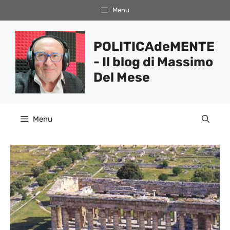
Vai
Menu
al
contenuto
POLITICAdeMENTE
- Il blog di Massimo
Del Mese
Menu