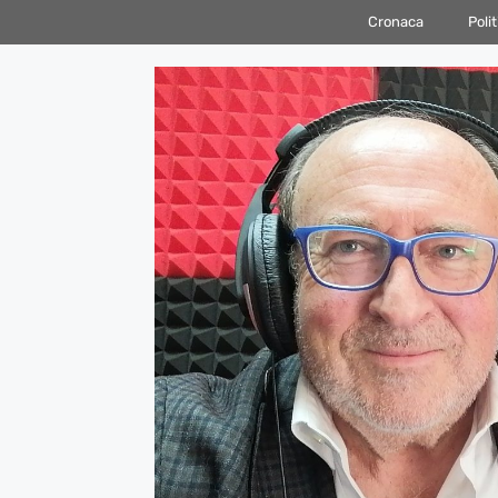
Vai
Cronaca
Polit
al
contenuto