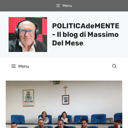
Vai
Menu
al
contenuto
POLITICAdeMENTE
- Il blog di Massimo
Del Mese
Menu