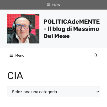
Vai
Menu
al
contenuto
POLITICAdeMENTE
- Il blog di Massimo
Del Mese
Menu
CIA
Categorie