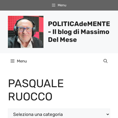
Vai
Menu
al
contenuto
POLITICAdeMENTE
- Il blog di Massimo
Del Mese
Menu
PASQUALE
RUOCCO
Categorie