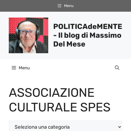
Vai
Menu
al
contenuto
POLITICAdeMENTE
- Il blog di Massimo
Del Mese
Menu
ASSOCIAZIONE
CULTURALE SPES
Categorie